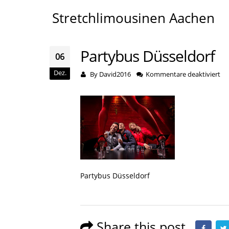
Stretchlimousinen Aachen
Partybus Düsseldorf
06
Dez.
für
By
David2016
Kommentare deaktiviert
Pa
Dü
Partybus Düsseldorf
Share this post