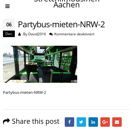
Aachen
Partybus-mieten-NRW-2
06
Dez.
für
By
David2016
Kommentare deaktiviert
Partybus-
mieten-
NRW-
2
Partybus-mieten-NRW-2
Share this post