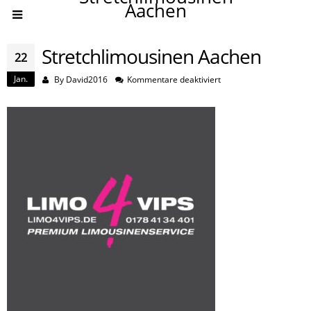
Aachen
Stretchlimousinen Aachen
22
Jan.
für
By
David2016
Kommentare deaktiviert
Stretchlimousinen
Aachen