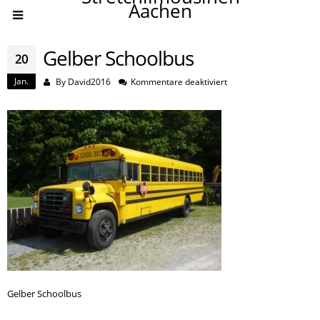
Aachen
Gelber Schoolbus
20
Jan.
für
By
David2016
Kommentare deaktiviert
Gelber
Schoolbus
Gelber Schoolbus