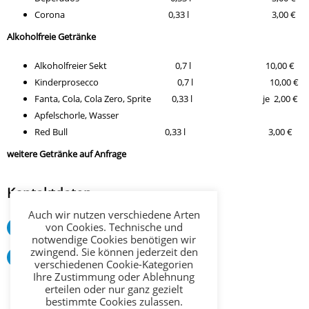
Corona 0,33 l 3,00 €
Alkoholfreie Getränke
Alkoholfreier Sekt 0,7 l 10,00 €
Kinderprosecco 0,7 l 10,00 €
Fanta, Cola, Cola Zero, Sprite 0,33 l je 2,00 €
Apfelschorle, Wasser
Red Bull 0,33 l 3,00 €
weitere Getränke auf Anfrage
Kontaktdaten
Auch wir nutzen verschiedene Arten
von Cookies. Technische und
Telefon: :
0178 4134401
notwendige Cookies benötigen wir
zwingend. Sie können jederzeit den
Email:
info@partybus-nrw.com
verschiedenen Cookie-Kategorien
Ihre Zustimmung oder Ablehnung
erteilen oder nur ganz gezielt
bestimmte Cookies zulassen.